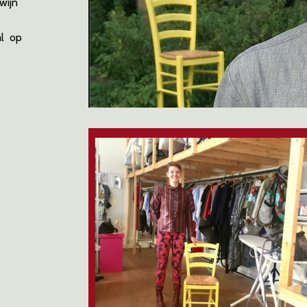
wijn
al op