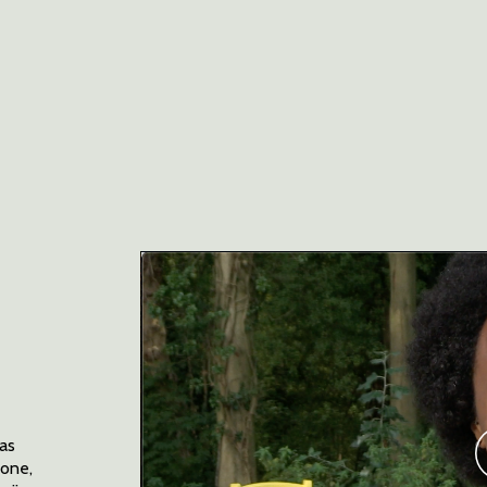
las
rone,