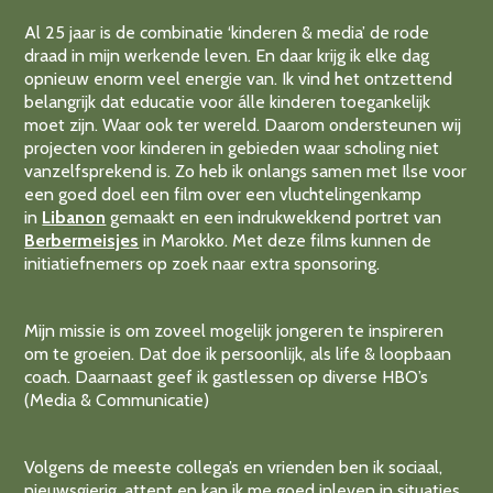
Al 25 jaar is de combinatie ‘kinderen & media’ de rode
draad in mijn werkende leven. En daar krijg ik elke dag
opnieuw enorm veel energie van. Ik vind het ontzettend
belangrijk dat educatie voor álle kinderen toegankelijk
moet zijn. Waar ook ter wereld. Daarom ondersteunen wij
projecten voor kinderen in gebieden waar scholing niet
vanzelfsprekend is. Zo heb ik onlangs samen met Ilse voor
een goed doel een film over een vluchtelingenkamp
in
Libanon
gemaakt en een indrukwekkend portret van
Berbermeisjes
in Marokko. Met deze films kunnen de
initiatiefnemers op zoek naar extra sponsoring.
Mijn missie is om zoveel mogelijk jongeren te inspireren
om te groeien. Dat doe ik persoonlijk, als life & loopbaan
coach. Daarnaast geef ik gastlessen op diverse HBO’s
(Media & Communicatie)
Volgens de meeste collega’s en vrienden ben ik sociaal,
nieuwsgierig, attent en kan ik me goed inleven in situaties