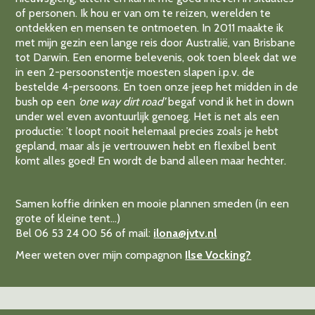
of personen. Ik hou er van om te reizen, werelden te
ontdekken en mensen te ontmoeten. In 2011 maakte ik
met mijn gezin een lange reis door Australië, van Brisbane
tot Darwin. Een enorme belevenis, ook toen bleek dat we
in een 2-persoonstentje moesten slapen i.p.v. de
bestelde 4-persoons. En toen onze jeep het midden in de
bush op een
‘one way dirt road’
begaf vond ik het in down
under wel even avontuurlijk genoeg. Het is net als een
productie: ’t loopt nooit helemaal precies zoals je hebt
gepland, maar als je vertrouwen hebt en flexibel bent
komt alles goed! En wordt de band alleen maar hechter.
Samen koffie drinken en mooie plannen smeden (in een
grote of kleine tent…)
Bel 06 53 24 00 56 of mail:
ilona@jvtv.nl
Meer weten over mijn compagnon
Ilse Vocking?